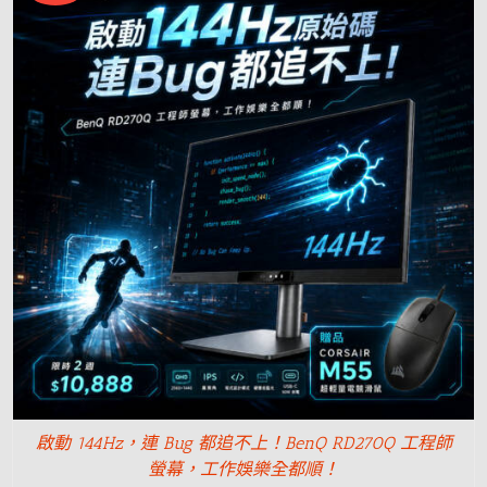
啟動 144Hz，連 Bug 都追不上！BenQ RD270Q 工程師
螢幕，工作娛樂全都順！