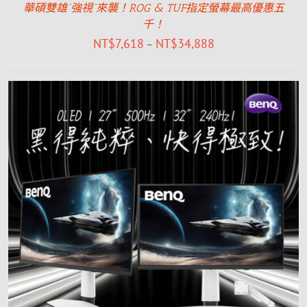
華碩雙雄”強視”來襲！ROG & TUF指定螢幕最高優惠五
千！
NT$
7,618
NT$
34,888
–