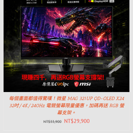
每個畫面都值得驚嘆！微星 MAG 321UP QD-OLED X24
32吋/4K/240Hz 電競螢幕限量優惠，加碼再送 RGB 螢
幕支架。
NT$
29,900
NT$
33,900