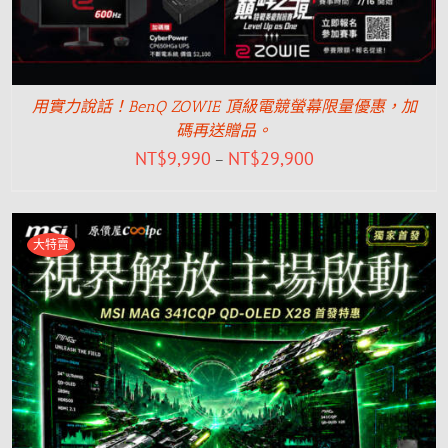
用實力說話！BenQ ZOWIE 頂級電競螢幕限量優惠，加
碼再送贈品。
NT$
9,990
NT$
29,900
–
大特賣