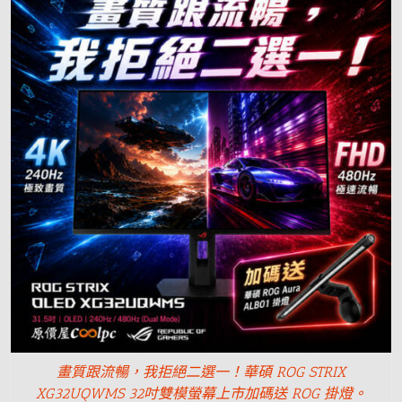
畫質跟流暢，我拒絕二選一！華碩 ROG STRIX
XG32UQWMS 32吋雙模螢幕上市加碼送 ROG 掛燈。