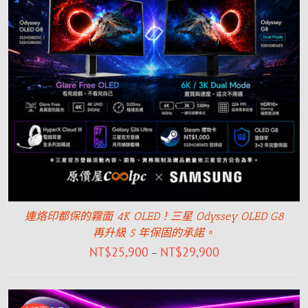
連烙印都保的霧面 4K OLED！三星 Odyssey OLED G8
再升級 5 年保固的承諾。
NT$
25,900
NT$
29,900
–