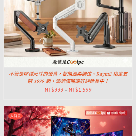
不管是哪種尺寸的螢幕，都能溫柔歸位。Raymii 指定支
架 $999 起，熱銷滿額贈好評延長中！
NT$
999
NT$
1,599
–
大特賣