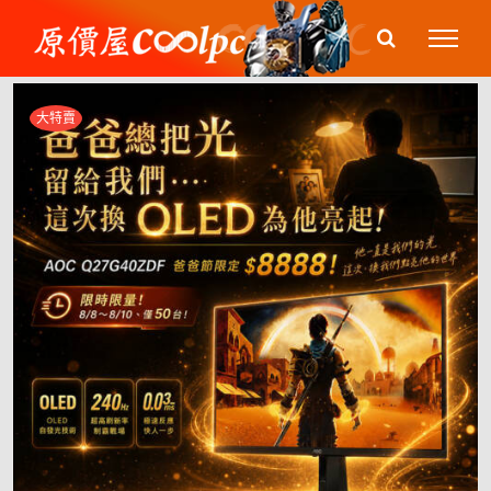
Skip
to
content
大特賣