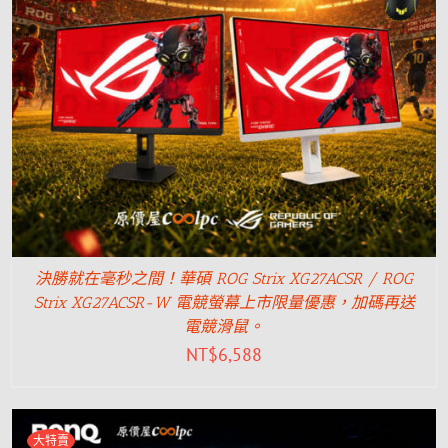
決勝就在毫秒之間！華碩 ROG Strix XG27ACSR / ROG
Strix XG27ACSR-W 電競螢幕上市限量優惠，加碼再送
電競滑鼠。
NT$
6,588
大特賣