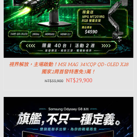
視界解放，主場啟動！MSI MAG 341CQP QD-OLED X28
獨家2周首發特惠免3萬！
NT$
29,900
NT$
33,900