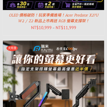
OLED 價格破防！玩家準備進場！Acer Predator X27U
W2 / Z2 新品上市再送 RGB 螢幕支撐架！
NT$
10,999
NT$
11,999
–
大特賣