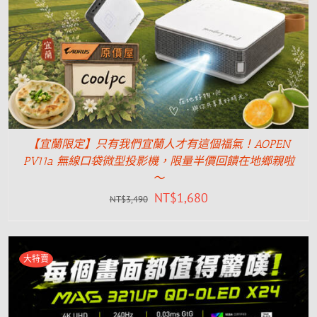
【宜蘭限定】只有我們宜蘭人才有這個福氣！AOPEN
PV11a 無線口袋微型投影機，限量半價回饋在地鄉親啦
～
NT$
1,680
NT$
3,490
大特賣