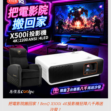
大特賣
把電影院搬回家！BenQ X500i 4K投影機狂降八千再送
沙發！