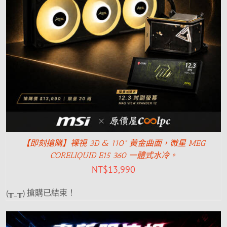
【即刻搶購】裸視 3D & 110° 黃金曲面，微星 MEG
CORELIQUID E15 360 一體式水冷。
NT$
13,990
(╥_╥) 搶購已結束！