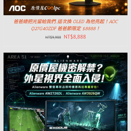
爸爸總把光留給我們…這次換 OLED 為他亮起！AOC
Q27G40ZDF 爸爸節限定 $8888！
NT$
8,888
NT$
9,988