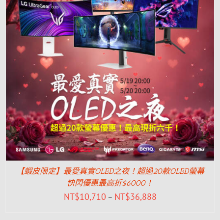
【蝦皮限定】最愛真實OLED之夜！超過20款OLED螢幕
快閃優惠最高折$6000！
NT$
10,710
NT$
36,888
–