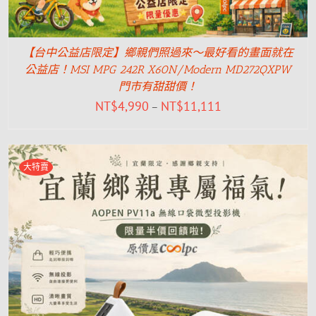
【台中公益店限定】鄉親們照過來～最好看的畫面就在
公益店！MSI MPG 242R X60N/Modern MD272QXPW
門市有甜甜價！
NT$
4,990
NT$
11,111
–
大特賣