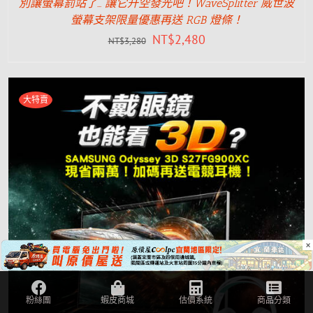
別讓螢幕罰站了… 讓它升空發光吧！WaveSplitter 威世波
螢幕支架限量優惠再送 RGB 燈條！
NT$
2,480
NT$
3,280
大特賣
×