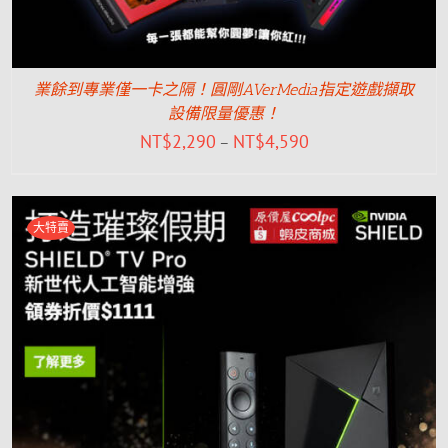
業餘到專業僅一卡之隔！圓剛AVerMedia指定遊戲擷取
設備限量優惠！
NT$
2,290
NT$
4,590
–
大特賣