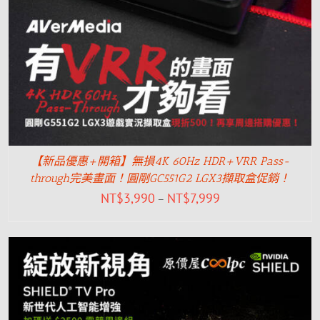
【新品優惠+開箱】無損4K 60Hz HDR+VRR Pass-
through完美畫面！圓剛GC551G2 LGX3擷取盒促銷！
NT$
3,990
NT$
7,999
–