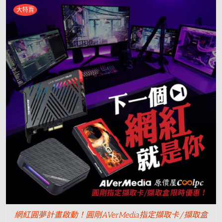
大特賣
網紅圓夢計畫啟動！圓剛AVerMedia指定擷取卡/擷取盒