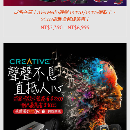
成名在望！AVerMedia圓剛 GC570/GC575擷取卡、
GC553擷取盒超級優惠！
NT$
2,390
NT$
6,999
–