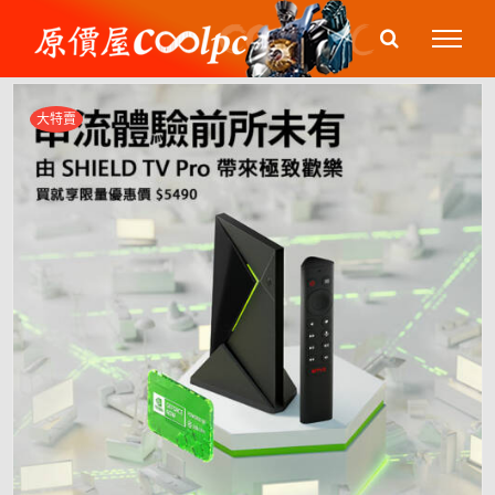
Skip
to
content
大特賣