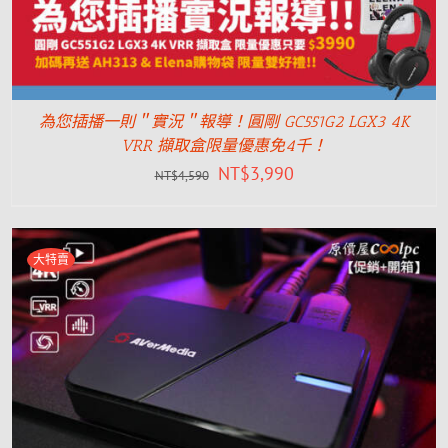
為您插播一則＂實況＂報導！圓剛 GC551G2 LGX3 4K
VRR 擷取盒限量優惠免4千！
NT$
3,990
NT$
4,590
大特賣