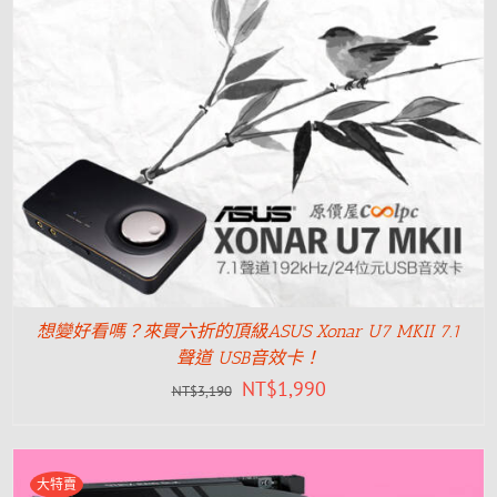
想變好看嗎？來買六折的頂級ASUS Xonar U7 MKII 7.1
聲道 USB音效卡！
NT$
1,990
NT$
3,190
大特賣