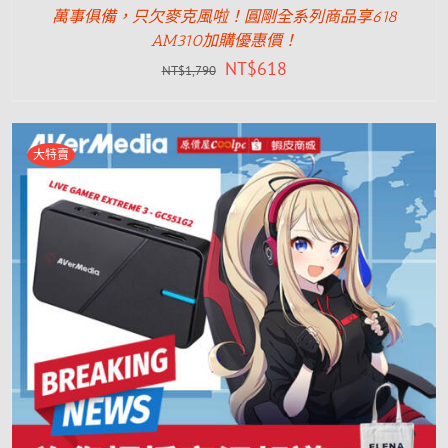
萬事俱備，只欠麥克風啦！圓剛全系列商品享618
AM310加購優惠價！
NT$
618
NT$
1,790
大特賣