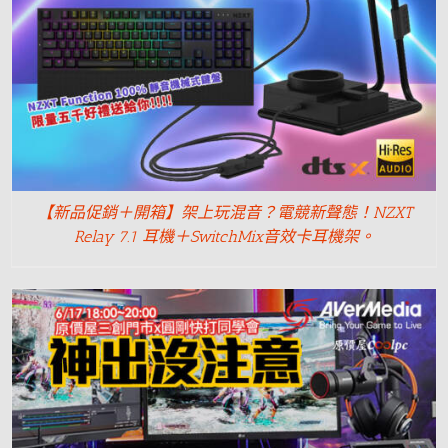
【新品促銷＋開箱】架上玩混音？電競新聲態！NZXT
Relay 7.1 耳機＋SwitchMix音效卡耳機架。