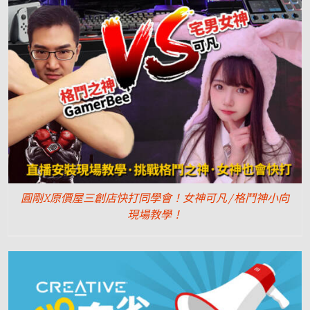
圓剛X原價屋三創店快打同學會！女神可凡/格鬥神小向
現場教學！