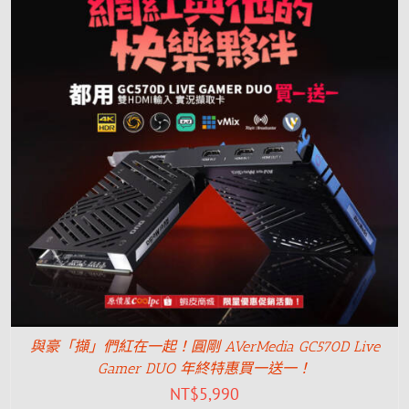
與豪「擷」們紅在一起！圓剛 AVerMedia GC570D Live
Gamer DUO 年終特惠買一送一！
NT$
5,990