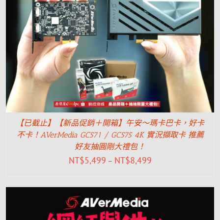
【已截止】【新品促銷＋開箱】午安～瑪卡巴卡，好卡
不卡！AVerMedia GC571 / GC575 4K 實況擷取卡 推薦
好友抽圓剛大禮包！
NT$
5,499
NT$
8,499
–