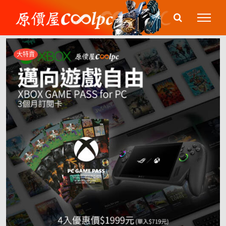
Skip
to
content
大特賣