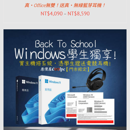
真‧Office無雙！送真‧無線藍芽耳機！
NT$
4,090
NT$
8,590
–