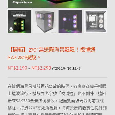
【開箱】270°無邊際海景飄飄！視博通
SAK280機殼。
NT$
2,190
NT$
2,290
–
@2026/04/10 ,12:49
在這個海景房機殼百花齊放的時代，各家廠商幾乎都跟
上這波流行，機殼界老字號「視博通」也不例外，這回
帶來SAK280全景透側機殼，配備雙面玻璃並將前立柱
移除，打造270°零死角視野，將海景房的觀賞性提升到