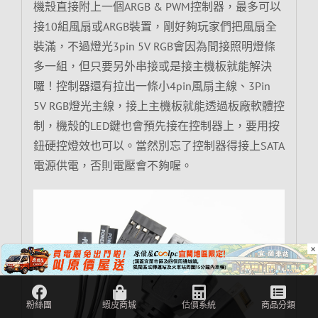
機殼直接附上一個ARGB & PWM控制器，最多可以
接10組風扇或ARGB裝置，剛好夠玩家們把風扇全
裝滿，不過燈光3pin 5V RGB會因為間接照明燈條
多一組，但只要另外串接或是接主機板就能解決
囉！控制器還有拉出一條小4pin風扇主線、3Pin
5V RGB燈光主線，接上主機板就能透過板廠軟體控
制，機殼的LED鍵也會預先接在控制器上，要用按
鈕硬控燈效也可以。當然別忘了控制器得接上SATA
電源供電，否則電壓會不夠喔。
×