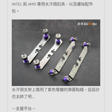
INTEL 和 AMD 專用水冷頭扣具、以及螺絲配件
包。
水冷頭支架上還用了紫色電鍍的彈簧點綴，這設計
也太帥了吧…
－支援平台－