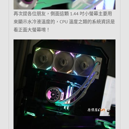
再次提各位朋友，側面這顆 1.44 吋小螢幕主要用
來顯示水冷液溫度的，CPU 溫度之類的系統資訊是
看正面大螢幕唷！