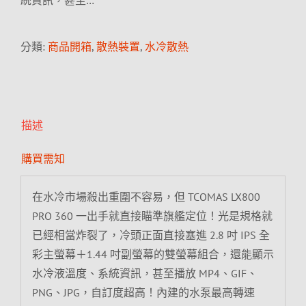
統資訊，甚至…
分類:
商品開箱
,
散熱裝置
,
水冷散熱
描述
購買需知
在水冷市場殺出重圍不容易，但 TCOMAS LX800
PRO 360 一出手就直接瞄準旗艦定位！光是規格就
已經相當炸裂了，冷頭正面直接塞進 2.8 吋 IPS 全
彩主螢幕＋1.44 吋副螢幕的雙螢幕組合，還能顯示
水冷液溫度、系統資訊，甚至播放 MP4、GIF、
PNG、JPG，自訂度超高！內建的水泵最高轉速