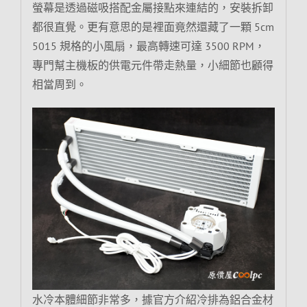
螢幕是透過磁吸搭配金屬接點來連結的，安裝拆卸
都很直覺。更有意思的是裡面竟然還藏了一顆 5cm
5015 規格的小風扇，最高轉速可達 3500 RPM，
專門幫主機板的供電元件帶走熱量，小細節也顧得
相當周到。
水冷本體細節非常多，據官方介紹冷排為鋁合金材