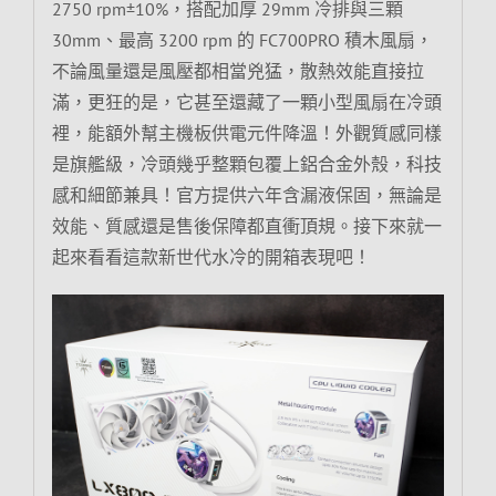
2750 rpm±10%，搭配加厚 29mm 冷排與三顆
30mm、最高 3200 rpm 的 FC700PRO 積木風扇，
不論風量還是風壓都相當兇猛，散熱效能直接拉
滿，更狂的是，它甚至還藏了一顆小型風扇在冷頭
裡，能額外幫主機板供電元件降溫！外觀質感同樣
是旗艦級，冷頭幾乎整顆包覆上鋁合金外殼，科技
感和細節兼具！官方提供六年含漏液保固，無論是
效能、質感還是售後保障都直衝頂規。接下來就一
起來看看這款新世代水冷的開箱表現吧！