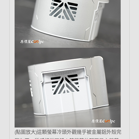
(點圖放大)這顆螢幕冷頭外觀幾乎被金屬鋁外殼完