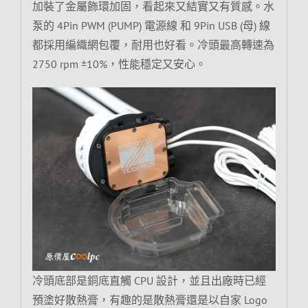
加裝了金屬飾環加固，看起來又結實又有質感。水
泵的 4Pin PWM (PUMP) 電源線 和 9Pin USB (母) 線
都採用編織網包覆，耐用也好看。冷頭最高轉速為
2750 rpm ±10%，性能穩定又安心。
冷頭底部是銅底直觸 CPU 設計，並且出廠時已經
預塗好散熱膏，有趣的是散熱膏還是以自家 Logo