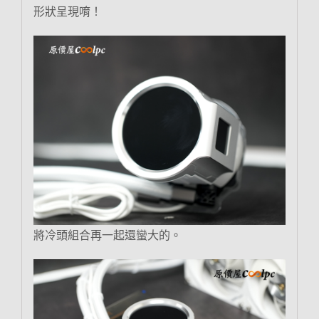
形狀呈現唷！
將冷頭組合再一起還蠻大的。