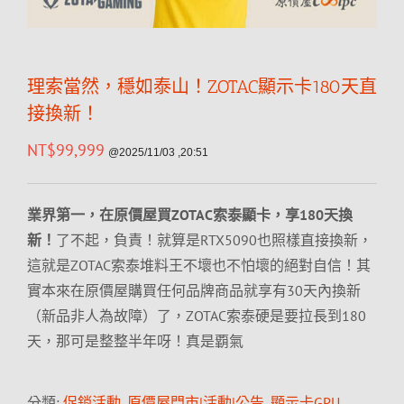
理索當然，穩如泰山！ZOTAC顯示卡180天直
接換新！
NT$
99,999
@2025/11/03 ,20:51
業界第一，在原價屋買ZOTAC索泰顯卡，享180天換
新！
了不起，負責！就算是RTX5090也照樣直接換新，
這就是ZOTAC索泰堆料王不壞也不怕壞的絕對自信！其
實本來在原價屋購買任何品牌商品就享有30天內換新
（新品非人為故障）了，ZOTAC索泰硬是要拉長到180
天，那可是整整半年呀！真是覇氣
分類:
促銷活動
,
原價屋門市|活動|公告
,
顯示卡GPU