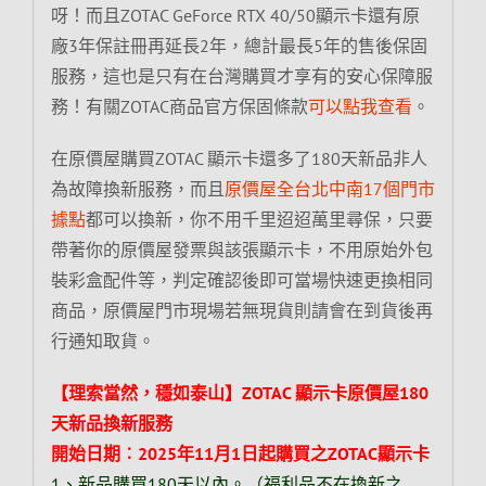
呀！而且ZOTAC GeForce RTX 40/50顯示卡還有原
廠3年保註冊再延長2年，總計最長5年的售後保固
服務，這也是只有在台灣購買才享有的安心保障服
務！有關ZOTAC商品官方保固條款
可以點我查看
。
在原價屋購買ZOTAC 顯示卡還多了180天新品非人
為故障換新服務，而且
原價屋全台北中南17個門市
據點
都可以換新，你不用千里迢迢萬里尋保，只要
帶著你的原價屋發票與該張顯示卡，不用原始外包
裝彩盒配件等，判定確認後即可當場快速更換相同
商品，原價屋門市現場若無現貨則請會在到貨後再
行通知取貨。
【理索當然，穩如泰山】ZOTAC 顯示卡原價屋180
天新品換新服務
開始日期︰2025年11月1日起購買之ZOTAC顯示卡
1、新品購買180天以內。（福利品不在換新之