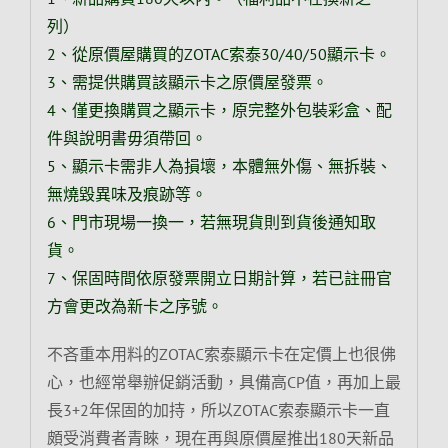
列）
2、從原價屋購買的ZOTAC索泰30/40/50顯示卡。
3、需提供購買該顯示卡之原價屋發票。
4、僅更換購買之顯示卡，原完整外包裝彩盒、配
件與說明書毋須帶回。
5、顯示卡需非人為損壞，本體無外傷、無拆裝、
無燒毀異味及痕跡等。
6、門市現場一換一，若無現貨則到貨後通知取
貨。
7
、保固時間依原發票開立日期計算，若已註冊官
方會更改為新卡之序號。
不吝重本用料的ZOTAC索泰顯示卡在定價上也很佛
心，也經常舉辦促銷活動，具備高CP值，再加上最
長3+2年保固的加持，所以ZOTAC索泰顯示卡一直
頗受消費者青睞，現在再與原價屋推出180天新品