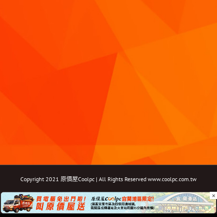
Copyright 2021 原價屋Coolpc | All Rights Reserved
www.coolpc.com.tw
×
Facebook
Instagram
YouTube
Twitter
Email: