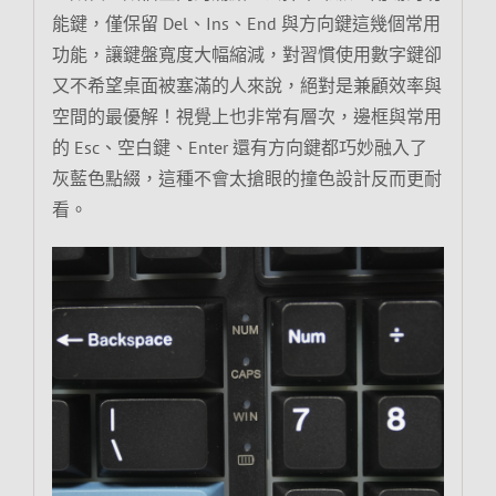
能鍵，僅保留 Del、Ins、End 與方向鍵這幾個常用
功能，讓鍵盤寬度大幅縮減，對習慣使用數字鍵卻
又不希望桌面被塞滿的人來說，絕對是兼顧效率與
空間的最優解！視覺上也非常有層次，邊框與常用
的 Esc、空白鍵、Enter 還有方向鍵都巧妙融入了
灰藍色點綴，這種不會太搶眼的撞色設計反而更耐
看。