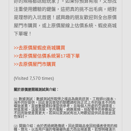
好的規格都送給玩家了。如果你預算有限，又想找
注重使用體驗的鍵盤，這把真的挑不出毛病，絕對
是理想的入坑首選！感興趣的朋友歡迎到全台原價
屋門市購買，或上原價屋線上估價系統、蝦皮商城
下單喔！
>>去原價屋蝦皮商城購買
>>去原價屋估價系統第17項下單
>>去原價屋門市購買
(Visited 7,570 times)
關於原價屋開箱測試與介紹︰
(1) 數據測試：數據測試所取得之樣品為廠商送測、工程師ES版本、
海外同好提供，因此會因首發的韌體調校與正式上市的版本不同而
導致差異，是故數據資料僅提供參考，且每個人所處的空調環境、
地區氣候、溫度濕度、室內電壓、網路寬頻、搭配零件的參數設定
不同而致使差異更大，若與玩家測試有出入時歡迎提供訊息彼此良
性探討。
(2) 開箱介紹：由於透過網路傳遞，因此開箱品會因拍攝者使用的相
機、燈光、以及用戶端的螢幕顯色能力而出現差異，若想明確演示