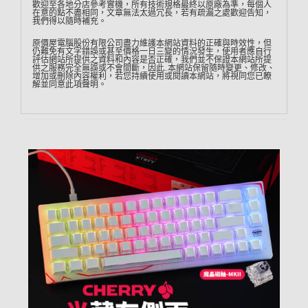
歡迎至各地分店參考實機，所有技術規格最終以原廠為準，每個人
在意的點不盡相同，文章無法太過冗長，若有疏漏之處歡迎告知，
我們得以隨時補充。
原價屋電腦股份有限公司盡力維護本網站資料的正確與時效性，但
仍難免有文字錯誤或甚至價格一日三變的情況發生，使用者應自行
評估網站所提供之資料和內容是否正確，我們並不保證本網站所提
供之服務完全無誤或不會間斷，因此…本網站保留隨時變更、修改、
增加或刪除內容權利，若您持續使用或閱讀本網站，將視同您已瞭
解並同意此項聲明。