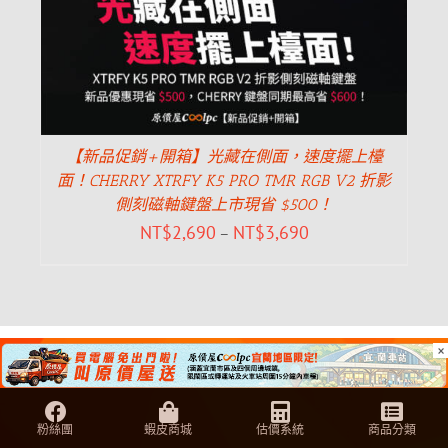
【新品促銷+開箱】光藏在側面，速度擺上檯
面！CHERRY XTRFY K5 PRO TMR RGB V2 折影
側刻磁軸鍵盤上市現省 $500！
NT$
2,690
NT$
3,690
–
×