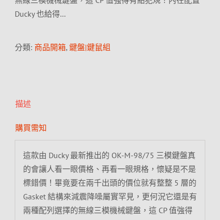
無線三模機械鍵盤，這 CP 值強得有點犯規！內在配置
Ducky 也給得…
分類:
商品開箱
,
鍵盤|鍵鼠組
描述
購買需知
這款由 Ducky 最新推出的 OK-M-98/75 三模鍵盤真
的會讓人看一眼價格、再看一眼規格，懷疑是不是
標錯價！畢竟要在兩千出頭的價位就有整整 5 層的
Gasket 結構來減震降噪屬實罕見，更何況它還是有
兩種配列選擇的無線三模機械鍵盤，這 CP 值強得