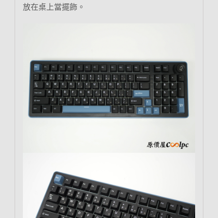
放在桌上當擺飾。