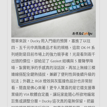
簡單來說，Ducky 用入門級的預算，塞進了以往
四、五千元中高階產品才有的規格，這款 OK-M 系
列絕對是目前市場上的強力競爭者！光是看到兩千
出頭的價位，卻給足了 Gasket 結構與 5 層聲學降
噪，紮實乾淨的手感真的沒話說，再加上無線三模
連線搭配全鍵熱插拔，兼顧了便利性與後續升級的
玩法；外觀上 RGB 燈效與灰藍撞色設計也非常耐
看，簡直是佛心來著！更令人驚喜的是它還支援專
業級的 VIA 軟體自定義，讓玩家能隨心所欲地編寫
巨集或調整分層。Ducky 這次真的毫無保留，把最