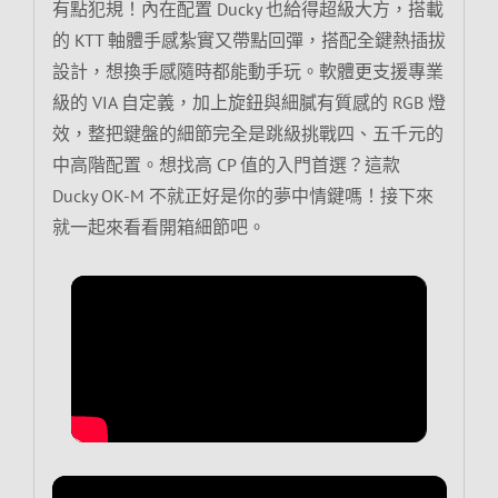
有點犯規！內在配置 Ducky 也給得超級大方，搭載
的 KTT 軸體手感紮實又帶點回彈，搭配全鍵熱插拔
設計，想換手感隨時都能動手玩。軟體更支援專業
級的 VIA 自定義，加上旋鈕與細膩有質感的 RGB 燈
效，整把鍵盤的細節完全是跳級挑戰四、五千元的
中高階配置。想找高 CP 值的入門首選？這款
Ducky OK-M 不就正好是你的夢中情鍵嗎！接下來
就一起來看看開箱細節吧。