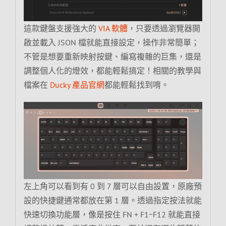
這款鍵盤支援強大的
VIA 軟體
，只要透過瀏覽器開
啟並載入 JSON 檔就能直接設定，操作非常簡單；
不管是想要重新映射按鍵、編寫複雜的巨集，還是
調整個人化的燈效，都能輕鬆搞定！相關的教學與
檔案在
Ducky 產品官網
都能輕鬆找到唷。
左上角可以看到有 0 到 7 層可以自由設置，原廠預
設的快捷鍵通常都放在第 1 層。透過指定按法就能
快速切換功能層，像是按住 FN + F1~F12 就能直接