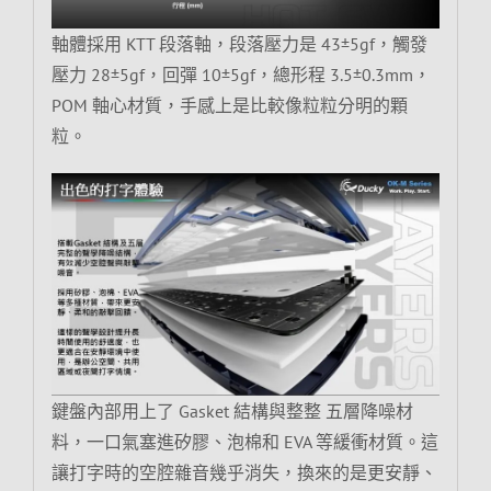
軸體採用 KTT 段落軸，段落壓力是 43±5gf，觸發
壓力 28±5gf，回彈 10±5gf，總形程 3.5±0.3mm，
POM 軸心材質，手感上是比較像粒粒分明的顆
粒。
鍵盤內部用上了 Gasket 結構與整整 五層降噪材
料，一口氣塞進矽膠、泡棉和 EVA 等緩衝材質。這
讓打字時的空腔雜音幾乎消失，換來的是更安靜、