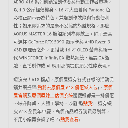
AERO X16 系列則鎖定創作者與行動工作者市場，
以 1.9 公斤輕薄機身、16 吋大螢幕與 Pantone 色
彩校正顯示器為特色，兼顧創作效能與行動便利
性；如果你追求的是毫不妥協的旗艦規格，那麼
AORUS MASTER 16 旗艦系列為你獻上，除了最高
可選擇 GeForce RTX 5090 顯示卡與 AMD Ryzen 9
X3D 處理器之外，更搭載 16 吋 OLED 螢幕與新一
代 WINDFORCE Infinity EX 散熱系統，無論 3A 遊
戲、直播創作或 AI 應用都能提供頂尖性能表現。
還沒完！618 檔期，原價屋還有各式各樣的活動促
銷共襄盛舉(
點我去原價屋 618 優惠懶人包
)，
原價
屋官網
及
原價屋線上估價系統
隨便逛都是一排優惠
～缺升降桌、人體工學椅、沙發嗎(
點我
)，還有蝦
皮 618 全民年中慶，高價商品領券消費最划算，
不用小編再多說了吧？(
點我查看
)