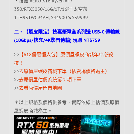
．技嘉 AERO X16 Ryzen AI 7
350/RTX5050/16G/1T/16吋 太空灰
1TH93TWC94AH, $44900↘$39999
二、【蝦皮限定】技嘉筆電全系列送 USB-C 傳輸線
(10Gbps/快充/4K影音傳輸) 現賺 NT$759
>>
【618優惠懶人包】原價屋蝦皮商城年中必殺
技！
>>
去原價屋蝦皮商城下單（依賣場價格為主）
>>
去原價屋估價系統第 2 項下單
>>
去看原價屋門市地圖
＊以上規格及價格供參考，實際依線上估價及原價
屋蝦皮商城為主。