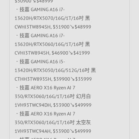
$50900↘$48999
．技嘉 GAMING A16 i7-
13620H/RTX5070/16G/1T/16吋 黑
CWHI3TW894SH, $51900↘$48999
．技嘉 GAMING A16 i7-
13620H/RTX5060/16G/1T/16吋 黑
CVHI3TW894SH, $46900↘$41999
．技嘉 GAMING A16 i5-
13420H/RTX5050/16G/512G/16吋 黑
CTHH3TW893SH, $39900↘$35999
．技嘉 AERO X16 Ryzen AI 7
350/RTX5060/16G/1T/16吋 幻月白
1VH93TWC94DH, $53900↘$49999
．技嘉 AERO X16 Ryzen AI 7
350/RTX5060/16G/1T/16吋 太空灰
1VH93TWC94AH, $53900↘$49999