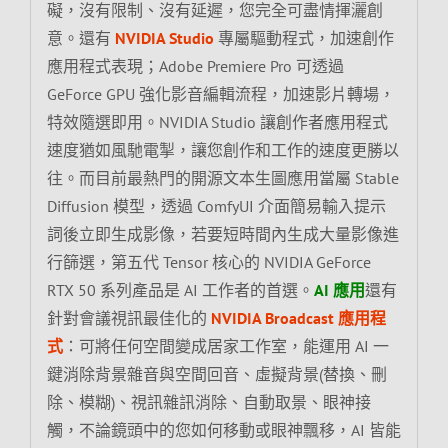
礙，沒有限制、沒有延遲，您完全可盡情揮灑創
意。還有
NVIDIA Studio
專屬驅動程式，加速創作
應用程式表現；Adobe Premiere Pro 可透過
GeForce GPU 強化影音編輯流程，加速影片轉場，
特效隨選即用。NVIDIA Studio 讓創作者應用程式
速度猶如風馳電掣，讓您創作和工作的速度更勝以
往。而目前最熱門的開源文本生圖應用當屬 Stable
Diffusion 模型，透過 ComfyUI 介面簡易輸入提示
詞後立即生成影像，若要短時間內生成大量影像進
行篩選，第五代 Tensor 核心的 NVIDIA GeForce
RTX 50 系列產品是 AI 工作者的首選。
AI 應用
還有
針對會議視訊最佳化的
NVIDIA Broadcast 應用程
式
：可將任何空間變成居家工作室，能運用 AI 一
鍵消除背景雜音與空間回音、虛擬背景(替換、刪
除、模糊)、視訊雜訊消除、自動取景、眼神接
觸，不論鏡頭中的您如何移動或眼神飄移，AI 皆能