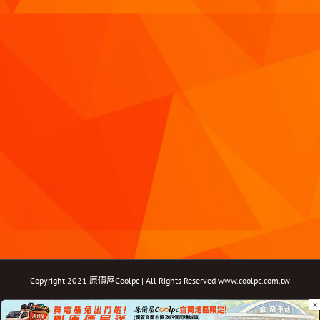
Copyright 2021 原價屋Coolpc | All Rights Reserved
www.coolpc.com.tw
×
Facebook
Instagram
YouTube
Twitter
Email: