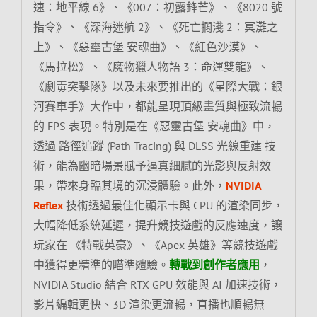
速：地平線 6》、《007：初露鋒芒》、《8020 號
指令》、《深海迷航 2》、《死亡擱淺 2：冥灘之
上》、《惡靈古堡 安魂曲》、《紅色沙漠》、
《馬拉松》、《魔物獵人物語 3：命運雙龍》、
《劇毒突擊隊》以及未來要推出的《星際大戰：銀
河賽車手》大作中，都能呈現頂級畫質與極致流暢
的 FPS 表現。特別是在《惡靈古堡 安魂曲》中，
透過 路徑追蹤 (Path Tracing) 與 DLSS 光線重建 技
術，能為幽暗場景賦予逼真細膩的光影與反射效
果，帶來身臨其境的沉浸體驗。此外，
NVIDIA
Reflex
技術透過最佳化顯示卡與 CPU 的渲染同步，
大幅降低系統延遲，提升競技遊戲的反應速度，讓
玩家在 《特戰英豪》、《Apex 英雄》等競技遊戲
中獲得更精準的瞄準體驗。
轉戰到創作者應用
，
NVIDIA Studio 結合 RTX GPU 效能與 AI 加速技術，
影片編輯更快、3D 渲染更流暢，直播也順暢無