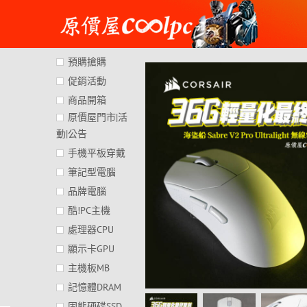
Skip
to
content
預購搶購
促銷活動
商品開箱
原價屋門市|活
動|公告
手機平板穿戴
筆記型電腦
品牌電腦
酷!PC主機
處理器CPU
顯示卡GPU
主機板MB
記憶體DRAM
固態硬碟SSD