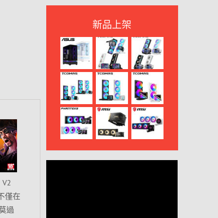
新品上架
V2
本不僅在
莫過