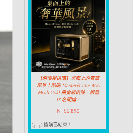
【原價屋搶購】桌面上的奢華
風景！酷碼 MasterFrame 400
Mesh Gold 黑金版機殼，限量
15 名開搶！
NT$
6,890
(╥_╥) 搶購已結束！