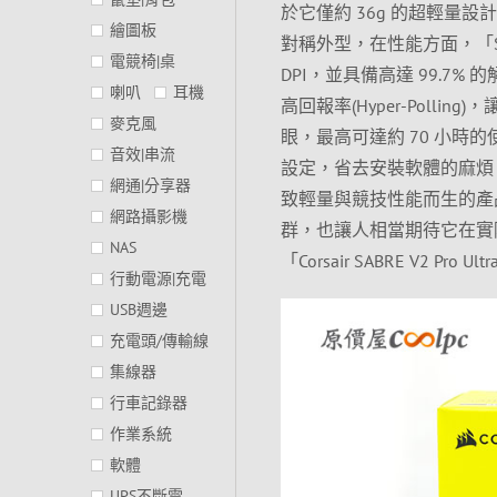
於它僅約 36g 的超輕量
繪圖板
對稱外型，在性能方面，「SABR
電競椅|桌
DPI，並具備高達 99.7%
喇叭
耳機
高回報率(Hyper-Pol
麥克風
眼，最高可達約 70 小時的使
音效|串流
設定，省去安裝軟體的麻煩。整體而言
網通|分享器
致輕量與競技性能而生的產
網路攝影機
群，也讓人相當期待它在實
NAS
「Corsair SABRE V2 Pro 
行動電源|充電
USB週邊
充電頭/傳輸線
集線器
行車記錄器
作業系統
軟體
UPS不斷電