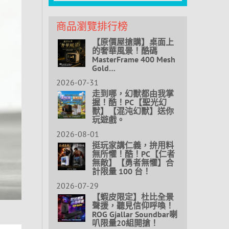
商品瀏覽排行榜
【原價屋搶購】桌面上
的奢華風景！酷碼
MasterFrame 400 Mesh
Gold…
2026-07-31
走到哪，幻獸都由我掌
握！酷！PC【聖光幻
獸】【混沌幻獸】送你
玩遊戲。
2026-08-01
挺玩家講仁義，拚用料
無所懼！酷！PC【仁者
無敵】【勇者無懼】合
計限量 100 台！
2026-07-29
【蝦皮限定】杜比全景
聲援，聽見信仰呼喚！
ROG Gjallar Soundbar喇
叭限量20組開搶！