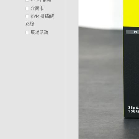
介面卡
KVM|排插|網
路線
展場活動