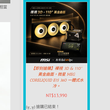
上相當
【即刻搶購】裸視 3D & 110°
黃金曲面，微星 MEG
CORELIQUID E15 360 一體式水
冷。
NT$
13,990
(╥_╥) 搶購已結束！