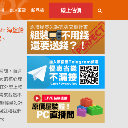
線上估價
主機
Buy筆電
新品牆
ir 海盜船
滑鼠。
瞬間，而這
ight 的核心理
僅在外型上乾
帶來截然不
的超輕量設計
回就和我們
ro