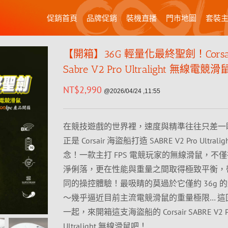
促銷首頁
品牌促銷
裝機直播
門市地圖
套裝
【開箱】36G 輕量化最終聖劍！Corsa
Sabre V2 Pro Ultralight 無線電競
NT$
2,990
@2026/04/24 ,11:55
在競技遊戲的世界裡，速度與精準往往只差一
正是 Corsair 海盜船打造 SABRE V2 Pro Ultral
念！一款主打 FPS 電競玩家的無線滑鼠，不
淨俐落，更在性能與重量之間取得極致平衡，
同的操控體驗！最吸睛的莫過於它僅約 36g 
～幾乎逼近目前主流電競滑鼠的重量極限… 這
一起，來開箱這支海盜船的 Corsair SABRE V2 P
Ultralight 無線滑鼠吧！