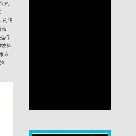
握法的
0
z 的超
樣亮
 進行
一款為極
家族
的