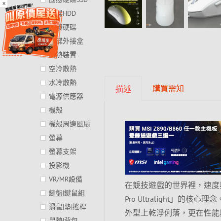
×
硬碟HDD
外接硬碟
硬碟外接盒
散熱裝置
空冷散熱
水冷散熱
購買需知
描述
電源供應器
機殼
機殼周邊風扇
螢幕
螢幕支架
投影機
VR/MR設備
在競技遊戲的世界裡，速度與精
鍵盤|鍵鼠組
Pro Ultralight」
滑鼠|墊|搖桿
外型上乾淨俐落，更在性能
鼠墊|背包