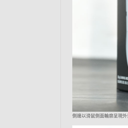
側邊以滑鼠側面輪廓呈現外