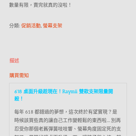
數量有限，賣完就真的沒啦！
分類:
促銷活動
,
螢幕支架
描述
購買需知
618 桌面升級趁現在！Raymii 雙款支架限量開
殺！
每年 618 都錯過的夢想，這次終於有望實現？是
時候該買些真的讓自己工作變輕鬆的東西啦… 別再
忍受你那個老舊彈簧吱吱響、螢幕角度固定死的支