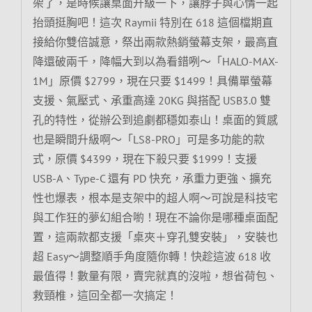
架了，是時候讓桌面升級一下，讓脖子與心情一起
抬頭挺胸吧！這次 Raymii 特別在 618 這個檔期直
接給你雙倍誠意，祭出兩款熱銷螢幕支架，最高直
降還破兩千，降幅大到以為看錯咧～「HALO-MAX-
1M」原價 $2799，現在只要 $1499！具備單螢幕
支援、氣壓式、承重高達 20KG 與搭配 USB3.0 雙
孔的特性，從辦公到追劇都穩如泰山！桌面的質感
也是瞬間升級啊～「LS8-PRO」可是多功能的款
式，原價 $4399，現在下殺只要 $1999！支援
USB-A、Type-C 還有 PD 快充，承重力更強、擴充
性也爆表，根本是支架中的超人啊～可說是科技宅
與工作狂的夢幻組合喲！現在不論你是哪種桌面配
置，這兩款都支援「桌夾＋穿孔雙安裝」，安裝也
超 Easy～調整順手角度隨你轉！快趁這波 618 收
最值得！數量有限，賣完就真的沒啦，想省荷包、
救頸椎，這回全都一次搞定！