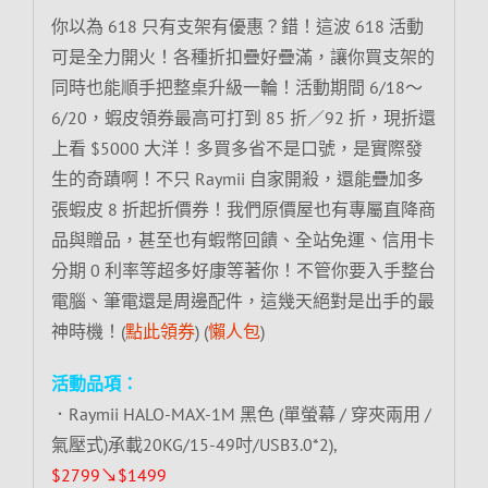
你以為 618 只有支架有優惠？錯！這波 618 活動
可是全力開火！各種折扣疊好疊滿，讓你買支架的
同時也能順手把整桌升級一輪！活動期間 6/18～
6/20，蝦皮領券最高可打到 85 折／92 折，現折還
上看 $5000 大洋！多買多省不是口號，是實際發
生的奇蹟啊！不只 Raymii 自家開殺，還能疊加多
張蝦皮 8 折起折價券！我們原價屋也有專屬直降商
品與贈品，甚至也有蝦幣回饋、全站免運、信用卡
分期 0 利率等超多好康等著你！不管你要入手整台
電腦、筆電還是周邊配件，這幾天絕對是出手的最
神時機！(
點此領券
) (
懶人包
)
活動品項：
．Raymii HALO-MAX-1M 黑色 (單螢幕 / 穿夾兩用 /
氣壓式)承載20KG/15-49吋/USB3.0*2),
$2799↘$1499