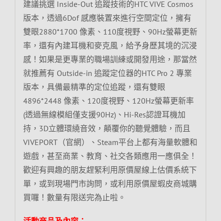
建議挑選 Inside-Out 追蹤技術的HTC VIVE Cosmos
版本，透過6Dof 感應裝置來進行空間定位，擁有
雙眼2880*1700 像素、110度視野、90Hz螢幕更新
率，還有內建耳機和麥克風，給予身歷其境的沉浸
感！如果是更專業的職場訓練或開發用途，那當然
就推薦有 Outside-in 追蹤定位器的HTC Pro 2 專業
版本，具備最精準的定位追蹤，還有雙眼
4896*2448 像素、120度視野、120Hz螢幕更新率
(透過無線模組僅支援90Hz)、Hi-Res認證耳機加
持，3D立體環繞音效，顛覆你的聽覺體驗，而且
VIVEPORT（官網）、Steam平台上都有海量軟體和
遊戲，甚至商業、教育、社交各類應用一應俱全！
歡迎有興趣的朋友趕緊利用原價屋線上估價系統下
單，或到現場門市詢問，或利用原價屋蝦皮商城購
買囉！數量有限送完為止啦。
活動商品及內容：