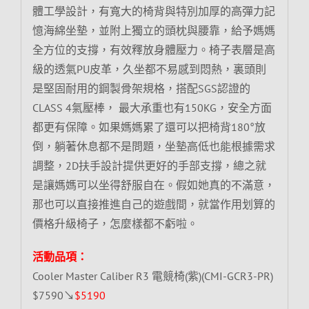
體工學設計，有寬大的椅背與特別加厚的高彈力記
憶海綿坐墊，並附上獨立的頭枕與腰靠，給予媽媽
全方位的支撐，有效釋放身體壓力。椅子表層是高
級的透氣PU皮革，久坐都不易感到悶熱，裏頭則
是堅固耐用的鋼製骨架規格，搭配SGS認證的
CLASS 4氣壓棒， 最大承重也有150KG，安全方面
都更有保障。如果媽媽累了還可以把椅背180°放
倒，躺著休息都不是問題，坐墊高低也能根據需求
調整，2D扶手設計提供更好的手部支撐，總之就
是讓媽媽可以坐得舒服自在。假如她真的不滿意，
那也可以直接推進自己的遊戲間，就當作用划算的
價格升級椅子，怎麼樣都不虧啦。
活動品項：
Cooler Master Caliber R3 電競椅(紫)(CMI-GCR3-PR)
$7590↘
$5190