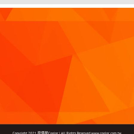
Copyright 2021 原價屋Coolpc | All Rights Reserved
www.coolpc.com.tw