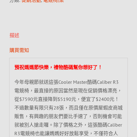
分類:
促銷活動
,
電競椅|桌
描述
購買需知
預祝媽媽節快樂，禮物酷碼幫你想好了！
今年母親節就送這張Cooler Master酷碼Caliber R3
電競椅，最直接的原因當然是現在促銷價格漂亮，
從$7590元直接降到$5190元，便宜了$2400元！
不過數量有限只有28張，而且僅在原價屋蝦皮商城
販售，有興趣的朋友們要比手速了，否則機會可能
就被別人搶走囉。除了價格之外，這張酷碼Caliber
R3電競椅也能讓媽媽好好放鬆享受，不僅符合人