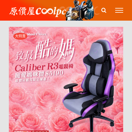
Skip
to
content
大特賣