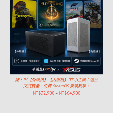
酷！PC【外燃機】【內燃機】ITX小主機：這台
文武雙全！免費 SteamOS 安裝教學。
NT$
32,900
NT$
64,900
–