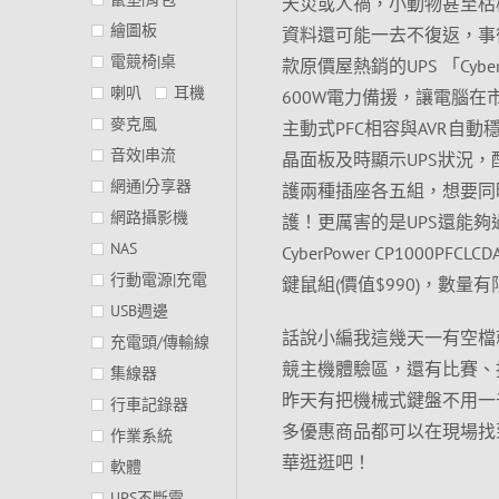
天災或人禍，小動物甚至枯
繪圖板
資料還可能一去不復返，事
電競椅|桌
款原價屋熱銷的UPS 「Cyber
喇叭
耳機
600W電力備援，讓電腦
麥克風
主動式PFC相容與AVR自
音效|串流
晶面板及時顯示UPS狀況，配
網通|分享器
護兩種插座各五組，想要同
網路攝影機
護！更厲害的是UPS還能夠
NAS
CyberPower CP1000
行動電源|充電
鍵鼠組(價值$990)，數
USB週邊
話說小編我這幾天一有空檔就跑
充電頭/傳輸線
競主機體驗區，還有比賽、
集線器
昨天有把機械式鍵盤不用一千元
行車記錄器
多優惠商品都可以在現場找
作業系統
華逛逛吧！
軟體
UPS不斷電