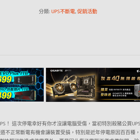
分類:
UPS不斷電
,
促銷活動
 star~我的UPS！ 這次停電幸好有你才沒讓電腦受傷，當初特別殺豬公買UP
知道不正常斷電有機會讓裝置受損，特別是近年停電原因百百種