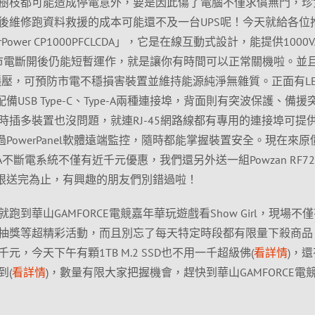
樹枝都可能造成停電意外，要是因此傷了電腦不僅求償無門，珍
後維修跑資料救援的成本可能還不及一台UPS呢！今天就給各位
Power CP1000PFCLCDA」，它是在線互動式設計，能提供1000V
在市電斷開後仍能短暫運作，就是讓你有時間可以正常關機啦。並
動穩壓，可預防市電不穩損害裝置並維持能源純淨無雜質。正面有LE
備USB Type-C、Type-A兩種連接埠，背面則有突波保護、備援
時插多裝置也沒問題，就連RJ-45網路線都有專用的連接埠可提
過PowerPanel軟體遠端監控，隨時都能掌握裝置安全。現在來原
PFCLCDA不斷電系統不僅有近千元優惠，我們還另外送一組Powzan RF7
量有限送完為止，有興趣的朋友們別錯過啦！
到華山GAMFORCE電競嘉年華玩遊戲看Show Girl，現場不
抽獎等超精彩活動，而且別忘了每天特定時段都有限量下殺商品
，今天下午有顆1TB M.2 SSD也不用一千超級佛(
看詳情
)，
到(
看詳情
)，數量有限大家把握機會，趕快到華山GAMFORCE電