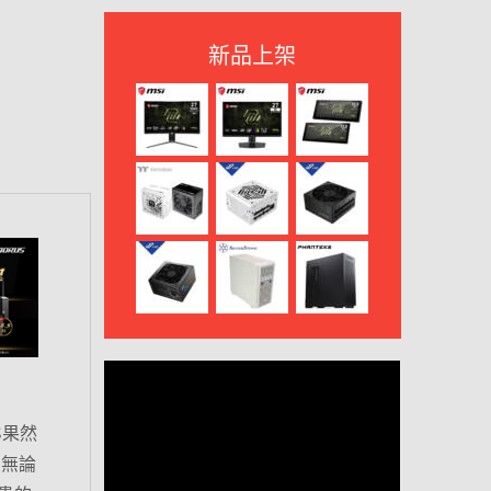
新品上架
S果然
，無論