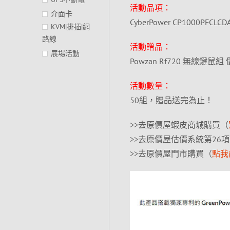
活動品項：
介面卡
CyberPower CP1000PFC
KVM|排插|網
路線
活動贈品：
展場活動
Powzan Rf720 無線鍵鼠組 
活動數量：
50組，贈品送完為止！
>>去原價屋蝦皮商城購買（
>>去原價屋估價系統第26
>>去原價屋門市購買（
點我