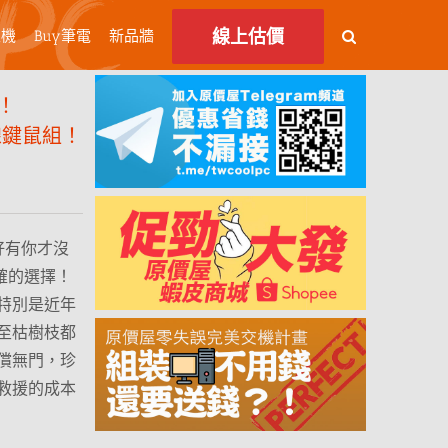
線上估價
主機
Buy筆電
新品牆
！
無線鍵鼠組！
電幸好有你才沒
確的選擇！
特別是近年
至枯樹枝都
償無門，珍
救援的成本