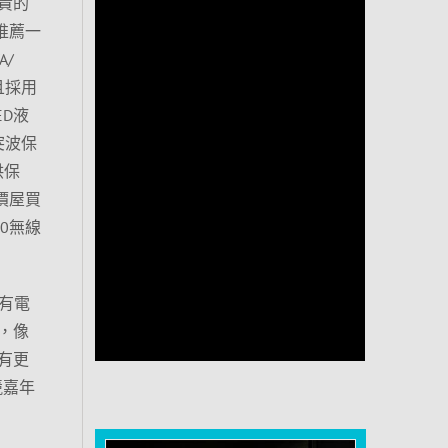
貴的
推薦一
A/
且採用
D液
突波保
供保
價屋買
20無線
僅有電
，像
還有更
競嘉年