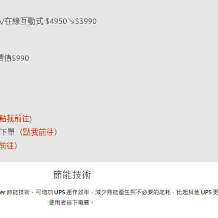
LCDA/在線互動式 $4950↘$3990
價值$990
點我前往
)
項下單（
點我前往
）
前往
）