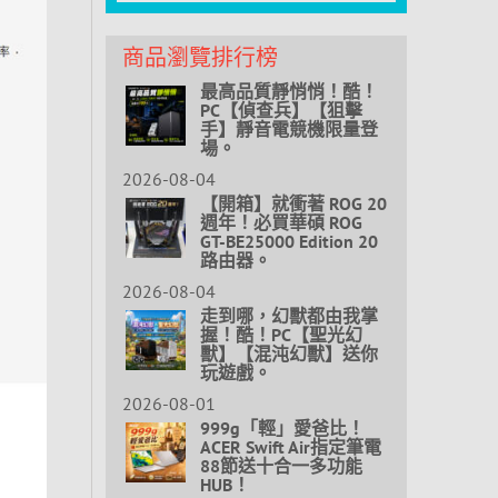
商品瀏覽排行榜
最高品質靜悄悄！酷！
PC【偵查兵】【狙擊
手】靜音電競機限量登
場。
2026-08-04
【開箱】就衝著 ROG 20
週年！必買華碩 ROG
GT-BE25000 Edition 20
路由器。
2026-08-04
走到哪，幻獸都由我掌
握！酷！PC【聖光幻
獸】【混沌幻獸】送你
玩遊戲。
2026-08-01
999g「輕」愛爸比！
ACER Swift Air指定筆電
88節送十合一多功能
HUB！