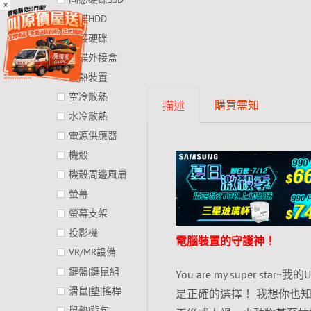
×
硬碟HDD
外接硬碟
硬碟外接盒
散熱裝置
空冷散熱
購買需知
描述
水冷散熱
電源供應器
機殼
機殼周邊風扇
螢幕
螢幕支架
投影機
電腦裝置的守護神！
VR/MR設備
鍵盤|鍵鼠組
You are my super
滑鼠|墊|搖桿
是正確的選擇！ 我想你也
鼠墊|背包