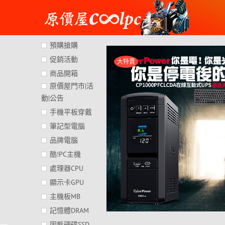
Skip
to
content
預購搶購
促銷活動
大特賣
商品開箱
原價屋門市|活
動|公告
手機平板穿戴
筆記型電腦
品牌電腦
酷!PC主機
處理器CPU
顯示卡GPU
主機板MB
記憶體DRAM
固態硬碟SSD