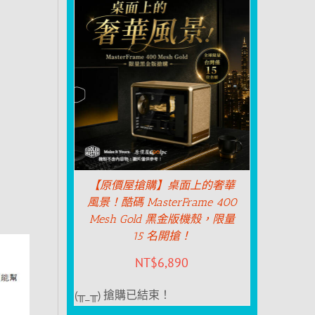
【原價屋搶購】桌面上的奢華
風景！酷碼 MasterFrame 400
Mesh Gold 黑金版機殼，限量
15 名開搶！
NT$
6,890
(╥_╥) 搶購已結束！