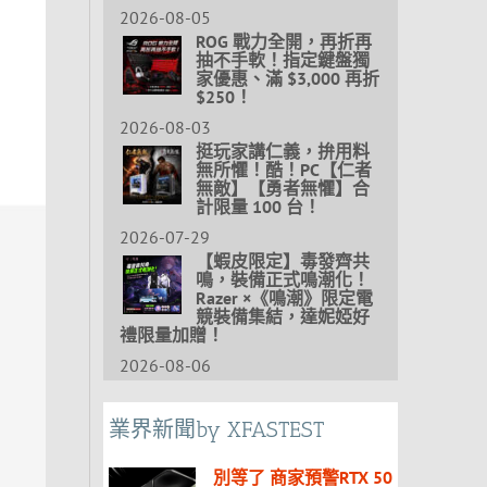
2026-08-05
ROG 戰力全開，再折再
抽不手軟！指定鍵盤獨
家優惠、滿 $3,000 再折
$250！
2026-08-03
挺玩家講仁義，拚用料
無所懼！酷！PC【仁者
無敵】【勇者無懼】合
計限量 100 台！
2026-07-29
【蝦皮限定】毒發齊共
鳴，裝備正式鳴潮化！
Razer ×《鳴潮》限定電
競裝備集結，達妮婭好
禮限量加贈！
2026-08-06
業界新聞by XFASTEST
別等了 商家預警RTX 50