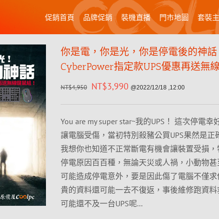
促銷首頁
品牌促銷
裝機直播
門市地圖
套裝
你是電，你是光，你是停電後的神話
CyberPower指定款UPS優惠再送
NT$
3,990
NT$
4,950
@2022/12/18 ,12:00
You are my super star~我的UPS！ 這次停
讓電腦受傷，當初特別殺豬公買UPS果然是正
我想你也知道不正常斷電有機會讓裝置受損，
停電原因百百種，無論天災或人禍，小動物甚
可能造成停電意外，要是因此傷了電腦不僅求
貴的資料還可能一去不復返，事後維修跑資料
可能還不及一台UPS呢…