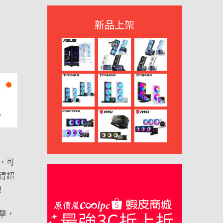
新品上架
，可
得超
！
衝擊，