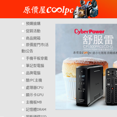
Skip
to
content
預購搶購
促銷活動
商品開箱
原價屋門市|活
動|公告
手機平板穿戴
筆記型電腦
品牌電腦
酷!PC主機
處理器CPU
顯示卡GPU
主機板MB
記憶體DRAM
固態硬碟SSD