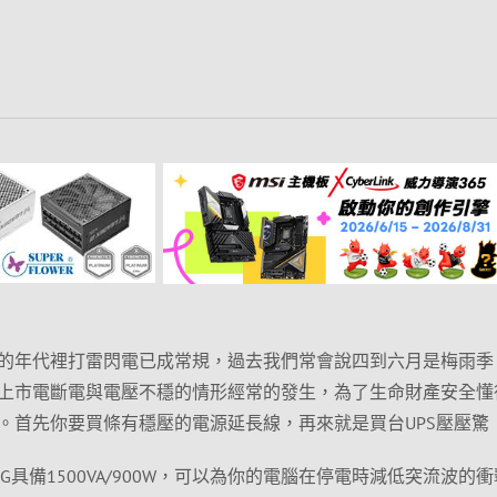
的年代裡打雷閃電已成常規，過去我們常會說四到六月是梅雨季
上市電斷電與電壓不穩的情形經常的發生，為了生命財產安全懂
。首先你要買條有穩壓的電源延長線，再來就是買台UPS壓壓驚
PFCLCD-G具備1500VA/900W，可以為你的電腦在停電時減低突流波的