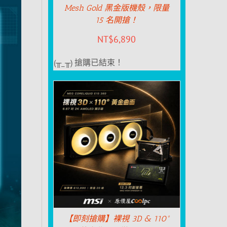
Mesh Gold 黑金版機殼，限量
15 名開搶！
NT$
6,890
(╥_╥) 搶購已結束！
【即刻搶購】裸視 3D & 110°