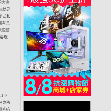
給大家
請就是
主動式和
還有具
電源管
定要現
口罩
好東西
價系統