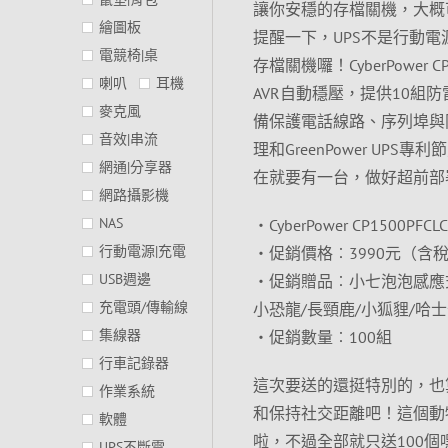
讓你安穩的存檔關機，大概
繪圖板
提醒一下，UPS不是行動
電競椅|桌
存檔關機囉！CyberPowe
喇叭
耳機
AVR自動穩壓，提供10組
麥克風
備保護電話線路、序列埠與同軸
音效|串流
理和GreenPower U
網通|分享器
在就要有一台，做好超前部
網路攝影機
NAS
‧CyberPower CP1500PFCL
行動電源|充電
‧促銷價格︰3990元（含稅
USB週邊
‧促銷贈品︰小七泡泡感應式
充電頭/傳輸線
小恐龍/長頸鹿/小狐貍/哈
集線器
‧促銷數量︰100組
行車記錄器
這次要送的還挺特別的，也
作業系統
和保持社交距離吧！這個動
軟體
啦，不過全部就只送100
UPS不斷電