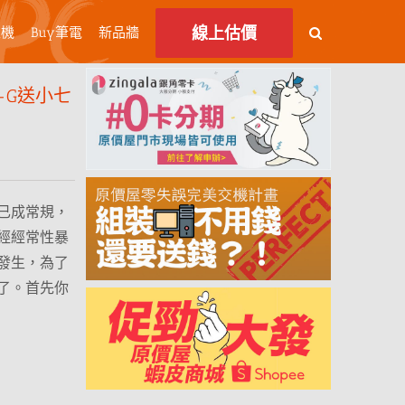
線上估價
主機
Buy筆電
新品牆
CD-G送小七
已成常規，
經經常性暴
發生，為了
了。首先你