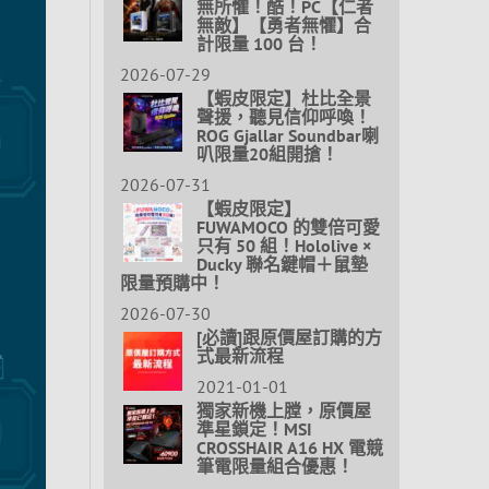
無所懼！酷！PC【仁者
無敵】【勇者無懼】合
計限量 100 台！
2026-07-29
【蝦皮限定】杜比全景
聲援，聽見信仰呼喚！
ROG Gjallar Soundbar喇
叭限量20組開搶！
2026-07-31
【蝦皮限定】
FUWAMOCO 的雙倍可愛
只有 50 組！Hololive ×
Ducky 聯名鍵帽＋鼠墊
限量預購中！
2026-07-30
[必讀]跟原價屋訂購的方
式最新流程
2021-01-01
獨家新機上膛，原價屋
準星鎖定！MSI
CROSSHAIR A16 HX 電競
筆電限量組合優惠！