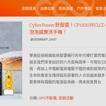
促銷首頁
品牌促銷
裝機直播
門市地圖
套裝
CyberPower舒服雷！CP1500PFCL
泡泡感應洗手機！
@2020/05/07 ,19:07
畢竟這個極端氣候聖嬰橫行的年代裡打雷閃電
過去我們常會說四到六月是梅雨季，可現在已
雨，再加上市電斷電與電壓不穩的情形經常的
生命財產安全懂得超前部署的人也就越來越多
要買條有穩壓的電源延長線，再來就是買台
分類:
UPS不斷電
,
促銷活動