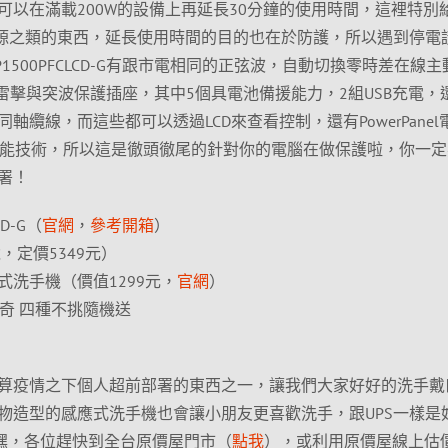
可以在滿載200W的設備上再延長30分鐘的使用時間，這裡特別
電源之類的東西，延長使用時間的目的也在於防護，所以遇到停電
r CP1500PFCLCD-G有跟市電相同的正弦波，自動切換零時差在線
防雷擊與突波保護插座，其中5個具電池備援能力，2組USB充電，
纜線，而這些都可以透過LCD來查看控制，還有PowerPanel
PS專利節能技術，所以這是徹頭徹尾的針對你的電腦在做保護啦，你一
署！
CD-G（
官網
，
參考開箱
）
，定價5349元）
洗手機（價值1299元，
官網
）
士奇 四種不挑隨機送
算疫情之下個人超前部署的東西之一，讓我們大家好好的洗手戴
物造型的感應式洗手機也會讓小朋友更喜歡洗手，跟UPS一樣是
個嘿，各位趕快到全台原價屋門市（
點我
），或利用原價屋線上估