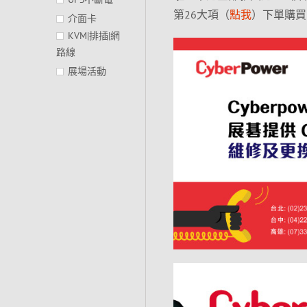
第26大項（
點我
）下單購買
介面卡
KVM|排插|網
路線
展場活動