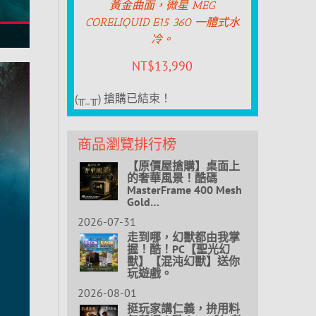
黃金曲面，微星 MEG
CORELIQUID E15 360 一體式水
冷。
NT$
13,990
(╥_╥) 搶購已結束！
商品瀏覽排行榜
【原價屋搶購】桌面上
的奢華風景！酷碼
MasterFrame 400 Mesh
Gold…
2026-07-31
走到哪，幻獸都由我掌
握！酷！PC【聖光幻
獸】【混沌幻獸】送你
玩遊戲。
2026-08-01
挺玩家講仁義，拚用料