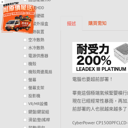
×
硬碟HDD
外接硬碟
購買需知
描述
硬碟外接盒
散熱裝置
空冷散熱
水冷散熱
電源供應器
機殼
機殼周邊風扇
電腦也要超前部署！
螢幕
螢幕支架
畢竟這個極端氣候聖嬰橫行
投影機
現在已經經常性暴雨，再加
VR/MR設備
前部署的人也就越來越多了
鍵盤|鍵鼠組
滑鼠|墊|搖桿
CyberPower CP1500
鼠墊|背包