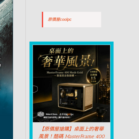
原價屋coolpc
【原價屋搶購】桌面上的奢華
風景！酷碼 MasterFrame 400