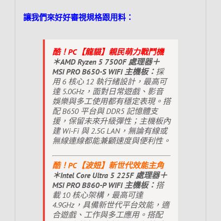
讓我們來好好審視規格跟用料：
酷！PC【龍貓】親民萌力戰鬥機
＊AMD Ryzen 5 7500F 處理器＋
MSI PRO B650-S WIFI 主機板：
採
用 6 核心 12 執行緒設計，最高可
達 5.0GHz，面對日常遊戲、影音
娛樂與多工使用都有穩定表現。搭
配 B650 平台與 DDR5 記憶體支
援，保留未來升級彈性；主機板內
建 Wi-Fi 與 2.5G LAN，無論有線或
無線連線都能兼顧速度與便利性。
酷！PC【波妞】新世代效能主角
＊Intel Core Ultra 5 225F 處理器＋
MSI PRO B860-P WIFI 主機板：
搭
載 10 核心架構，最高可達
4.9GHz，具備新世代平台效能，適
合遊戲、工作與多工應用。搭配