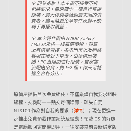
＊ 同業抱歉！本主機不接受不拆
包裝要求，奉原廠令一律進行整機
組裝，最大優惠要給到最末端的消
費者，盡可能避免單零件原封不動
轉手再賺取價差。
＊ 本次特仕機由 NVIDIA / Intel /
AMD 以及各一級原廠帶領，預算
上有總量管控，各地門市以及網路
客服在接受下單後，由原價屋裝
酷！PC 直播間進行組裝，自家物
流配送出貨，約 1~2 個工作天可抵
達全台各分店！
原價屋提供首次免費組裝，不僅嚴謹自我要求組裝
過程，交機時一一點交每個環節，疏失自罰
NT$100 作為對自我的要求（
詳情
）；現在更進一
步推出免費預載作業系統及驅動！預載 OS 的好處
是電腦搬回家開機即用，一律安裝當前最新穩定版