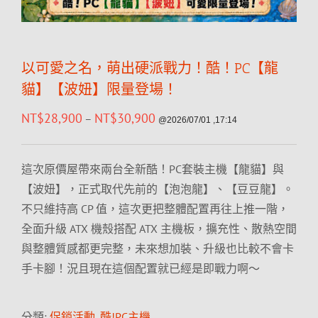
以可愛之名，萌出硬派戰力！酷！PC【龍
貓】【波妞】限量登場！
NT$
28,900
NT$
30,900
–
@2026/07/01 ,17:14
這次原價屋帶來兩台全新酷！PC套裝主機【龍貓】與
【波妞】，正式取代先前的【泡泡龍】、【豆豆龍】。
不只維持高 CP 值，這次更把整體配置再往上推一階，
全面升級 ATX 機殼搭配 ATX 主機板，擴充性、散熱空間
與整體質感都更完整，未來想加裝、升級也比較不會卡
手卡腳！況且現在這個配置就已經是即戰力啊～
分類:
促銷活動
,
酷!PC主機