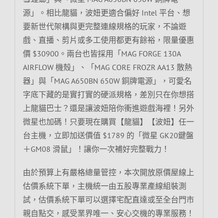
源」。相比龍貓，波妞更適合偏好 Intel 平台、想
要新世代架構與更完整連線規格的玩家，不論遊
戲、直播、剪片或多工使用都更有餘裕，限量優惠
價 $30900。兩台也皆採用「MAG FORGE 130A
AIRFLOW 機殼」、「MAG CORE FROZR AA13 散熱
器」與「MAG A650BN 650W 銅牌電源」，可愛名
字底下藏的是實打實的硬派規格，差別只在你想搭
上龍貓巴士？還是讓波妞陪你衝進遊戲海裡！另外
微星也加碼！只要現在購買【龍貓】【波妞】任一
台主機，立即加送價值 $1789 的「微星 GK20鍵盤
＋GM08 滑鼠」！讓你一次補好完整戰力！
由於預算上有嚴格總量管控，本次開放原價屋線上
估價系統下單，主機統一由五股專業產線組裝測
試，估價系統下單可以選擇宅配直達或至全台門市
親自點交，感受業界唯一、安心交機的專業服務！