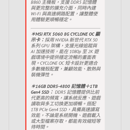
B860 主機板，支援 DDR5 記憶體
與更完整的擴充介面，同時內建
Wi-Fi 與高速網路配置，讓整體使
用體驗更順暢穩定。
＊MSI RTX 5060 8G CYCLONE OC 顯
示卡：
採用 NVIDIA 新世代 RTX 50
系列 GPU 架構，支援光線追蹤與
AI 加速技術，能在 1080p 至 2K 遊
戲環境中提供穩定流暢的畫面表
現。CYCLONE OC 短卡設計更適合
多數機殼配置，兼顧效能、散熱與
裝機彈性。
＊16GB DDR5-4800 記憶體＋1TB
Gen4 SSD：
DDR5 記憶體提供比前
代更高的頻寬，讓系統反應、遊戲
讀取與多工切換更加順暢。搭配
1TB PCIe Gen4 SSD，具備高速讀寫
效能，不論是系統開機、遊戲載入
或大型檔案存取，都能有效縮短等
待時間。