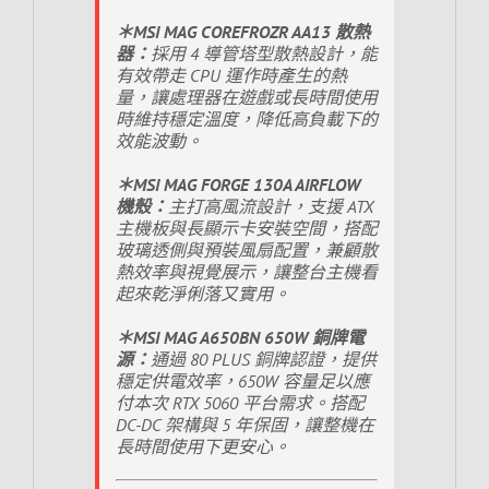
＊MSI MAG COREFROZR AA13 散熱
器：
採用 4 導管塔型散熱設計，能
有效帶走 CPU 運作時產生的熱
量，讓處理器在遊戲或長時間使用
時維持穩定溫度，降低高負載下的
效能波動。
＊MSI MAG FORGE 130A AIRFLOW
機殼：
主打高風流設計，支援 ATX
主機板與長顯示卡安裝空間，搭配
玻璃透側與預裝風扇配置，兼顧散
熱效率與視覺展示，讓整台主機看
起來乾淨俐落又實用。
＊MSI MAG A650BN 650W 銅牌電
源：
通過 80 PLUS 銅牌認證，提供
穩定供電效率，650W 容量足以應
付本次 RTX 5060 平台需求。搭配
DC-DC 架構與 5 年保固，讓整機在
長時間使用下更安心。