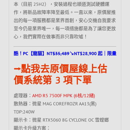
本（目前 25H2），安裝過程也順道測試硬體運
作，將新品故障率降至最低。一直以來，原價屋推
出的每一項服務都是業界首創，安心交機自我要求
至今仍是業界唯一，每一項措施都是為了讓您更放
心，我們實際在做事而非只靠吹噓！
酷！PC【龍貓】NT
$35,489
↘NT$28,900 起｜限量
⭢點我去原價屋線上估
價系統第 3 項下單
處理器：
AMD R5 7500F MPK (6核/12緒)
散熱器：微星 MAG COREFROZR AA13(黑)
TDP:240W
顯示卡：微星 RTX5060 8G CYCLONE OC 雪螳螂
顯示卡升級方案：