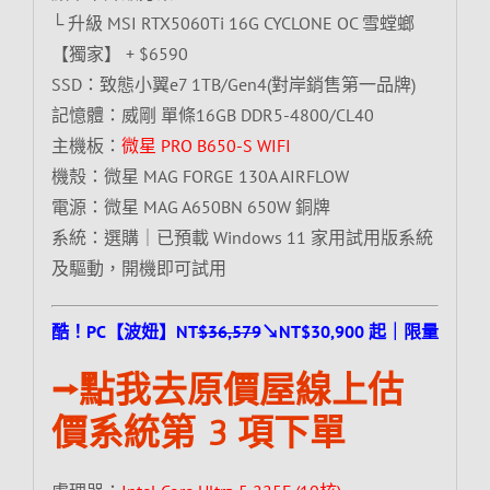
└ 升級 MSI RTX5060Ti 16G CYCLONE OC 雪螳螂
【獨家】 + $6590
SSD：致態小翼e7 1TB/Gen4(對岸銷售第一品牌)
記憶體：威剛 單條16GB DDR5-4800/CL40
主機板：
微星 PRO B650-S WIFI
機殼：微星 MAG FORGE 130A AIRFLOW
電源：微星 MAG A650BN 650W 銅牌
系統：選購｜已預載 Windows 11 家用試用版系統
及驅動，開機即可試用
酷！PC【波妞】NT
$36,579
↘NT$30,900 起｜限量
⭢點我去原價屋線上估
價系統第 3 項下單