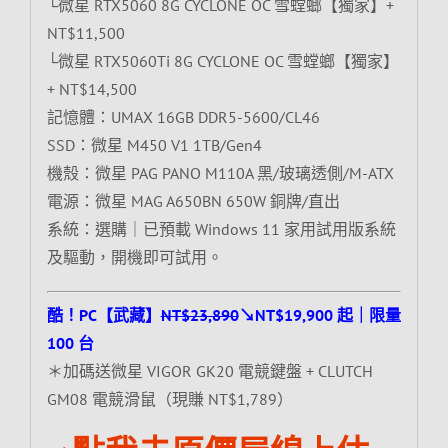
└微星 RTX5060 8G CYCLONE OC 雪螳螂【獨家】+
NT$11,500
└微星 RTX5060Ti 8G CYCLONE OC 雪螳螂【獨家】
+ NT$14,500
記憶體：UMAX 16GB DDR5-5600/CL46
SSD：微星 M450 V1 1TB/Gen4
機殼：微星 PAG PANO M110A 黑/玻璃透側/M-ATX
電源：微星 MAG A650BN 650W 銅牌/直出
系統：選購｜已預載 Windows 11 家用試用版系統
及驅動，開機即可試用。
酷！PC【武藏】
NT$23,890
↘NT$19,900 起｜限量
100 台
＊加碼送微星 VIGOR GK20 電競鍵盤 + CLUTCH
GM08 電競滑鼠（現賺 NT$1,789）