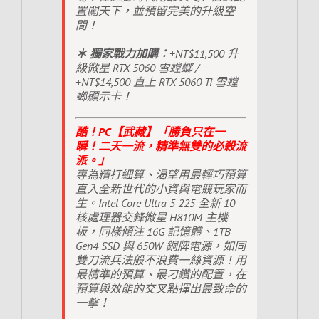
置闖天下，並預留完美的升級空
間！
＊ 獨家戰力加購：
+NT$11,500 升
級微星 RTX 5060 雪螳螂 /
+NT$14,500 直上 RTX 5060 Ti 雪螳
螂顯示卡！
酷！PC【武藏】「勝負只在一
瞬！二天一流，精準無雙的必殺流
派。」
專為精打細算、渴望用最輕巧預算
直入全新世代的小資與電競玩家而
生。Intel Core Ultra 5 225 全新 10
核處理器交鋒微星 H810M 主機
板，同樣傾注 16G 記憶體、1TB
Gen4 SSD 與 650W 銅牌電源，如同
雙刀流兵法般不浪費一絲資源！用
最精準的預算、最刁鑽的配置，在
預算與效能的交叉點揮出最致命的
一擊！