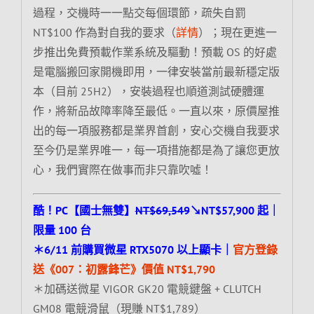
過程，交機時一一點交每個環節，疏失自罰
NT$100 作為對自我的要求（
詳情
）；現在更進一
步推出免費預載作業系統及驅動！預載 OS 的好處
是電腦搬回家開機即用，一律安裝當前最新穩定版
本（目前 25H2），安裝過程也順道測試硬體運
作，將新品故障率降至最低。一直以來，原價屋推
出的每一項服務都是業界首創，安心交機自我要求
至今仍是業界唯一，每一項措施都是為了讓您更放
心，我們實際在做事而非只靠吹噓！
酷！PC【國士無雙】
NT$69,549
↘NT$57,900 起｜
限量 100 台
＊6/11 前購買微星 RTX5070 以上顯卡｜
官方登錄
送《007：初露鋒芒》價值 NT$1,790
＊加碼送微星 VIGOR GK20 電競鍵盤 + CLUTCH
GM08 電競滑鼠（現賺 NT$1,789）