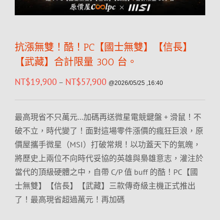
抗漲無雙！酷！PC【國士無雙】【信長】
【武藏】合計限量 300 台。
NT$
19,900
NT$
57,900
–
@2026/05/25 ,16:40
最高現省不只萬元…加碼再送微星電競鍵盤 + 滑鼠！不
破不立，時代變了！面對這場零件漲價的瘋狂巨浪，原
價屋攜手微星（MSI）打破常規！以功蓋天下的氣魄，
將歷史上兩位不向時代妥協的英雄與梟雄意志，灌注於
當代的頂級硬體之中，自帶 C/P 值 buff 的酷！PC【國
士無雙】【信長】【武藏】三款傳奇級主機正式推出
了！最高現省超過萬元！再加碼