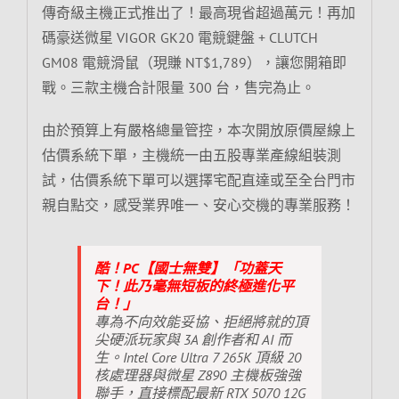
傳奇級主機正式推出了！最高現省超過萬元！再加
碼豪送微星 VIGOR GK20 電競鍵盤 + CLUTCH
GM08 電競滑鼠（現賺 NT$1,789），讓您開箱即
戰。三款主機合計限量 300 台，售完為止。
由於預算上有嚴格總量管控，本次開放原價屋線上
估價系統下單，主機統一由五股專業產線組裝測
試，估價系統下單可以選擇宅配直達或至全台門市
親自點交，感受業界唯一、安心交機的專業服務！
酷！PC【國士無雙】「功蓋天
下！此乃毫無短板的終極進化平
台！」
專為不向效能妥協、拒絕將就的頂
尖硬派玩家與 3A 創作者和 AI 而
生。Intel Core Ultra 7 265K 頂級 20
核處理器與微星 Z890 主機板強強
聯手，直接標配最新 RTX 5070 12G