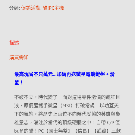
分類:
促銷活動
,
酷!PC主機
描述
購買需知
最高現省不只萬元…加碼再送微星電競鍵盤 + 滑
鼠！
不破不立，時代變了！面對這場零件漲價的瘋狂巨
浪，原價屋攜手微星（MSI）打破常規！以功蓋天
下的氣魄，將歷史上兩位不向時代妥協的英雄與梟
雄意志，灌注於當代的頂級硬體之中，自帶 C/P 值
buff 的酷！PC【國士無雙】【信長】【武藏】三款