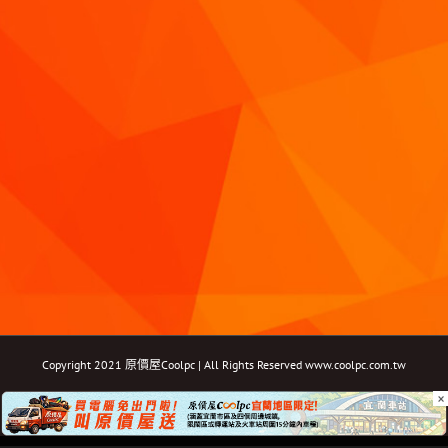
Copyright 2021 原價屋Coolpc | All Rights Reserved
www.coolpc.com.tw
×
Facebook
Instagram
YouTube
Twitter
Email: