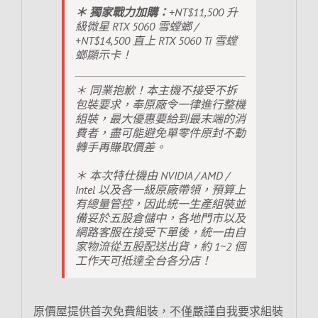
＊ 獨家戰力加購：
+NT$11,500 升
級微星 RTX 5060 雪螳螂 /
+NT$14,500 直上 RTX 5060 Ti 雪螳
螂顯示卡！
＊ 同業抱歉！本主機不接受不拆
包裝要求，奉原廠令一律進行整機
組裝，最大優惠要給到最末端的消
費者，盡可能避免單零件原封不動
轉手再賺取價差。
＊ 本次特仕機由 NVIDIA / AMD /
Intel 以及各一級原廠帶領，預算上
有總量管控，因此統一生產組裝並
備妥於五股倉儲中，各地門市以及
網路客服在接受下單後，統一由自
家物流從五股配送出貨，約 1~2 個
工作天可抵達全台各分店！
原價屋提供首次免費組裝，不僅嚴謹自我要求組裝