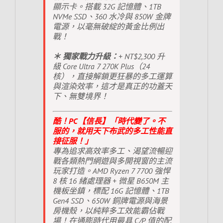
顯示卡。搭載 32G 記憶體、1TB
NVMe SSD、360 水冷與 850W 金牌
電源，以毫無破綻的黃金比例出
戰！
＊ 獨家戰力升級：
+ NT$2,300 升
級 Core Ultra 7 270K Plus（24
核），直接解鎖更狂暴的多工運算
與渲染效率，這才是真正的功蓋天
下、無雙境界！
酷！PC【信長】「時代變了。不
服的，就用天下布武的多工性能直
接征服！」
專為追求高效率多工、渴望流暢迎
戰各類熱門網遊與多開視窗的主流
玩家打造。AMD Ryzen 7 7700 強悍
8 核 16 緒處理器 + 微星 B650M 主
機板坐鎮，標配 16G 記憶體、1TB
Gen4 SSD、650W 銅牌電源與海景
房機殼，以純粹多工效能霸佔戰
場！在通膨時代用最具 C/P 值的配