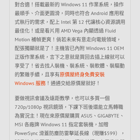
對合適！搭載最新的 Windows 11 作業系統，操作
最順手、介面更圓滑，同時也符合 Android 應用程
式執行的需求，配上 Intel 第 12 代讓核心資源調用
最佳化！或是看片用 AMD Vega 內顯透過 Fluid
Motion 補幀更爽！倘若未來有意走向電競領域，
配張獨顯就是了！主機皆已內附 Windows 11 OEM
正版作業系統，言下之意就是買回去插上線就可以
享受了！省去找人裝機、裝系統、裝軟體、裝驅動
的繁雜手續，且享有
原價屋終身免費安裝
Windows 服務
！通通交給原價屋就好！
要做視訊會議及遠距教學，也可以多買一個
720p/1080p 視訊鏡頭，下課下班後還能立馬轉職
為實況主！現在來原價屋購買 ASUS、GIGABYTE、
MSI 各廠牌 Windows 11 指定套裝機，加贈
PowerSync 滑蓋防塵防雷擊延長線（現賺$599），