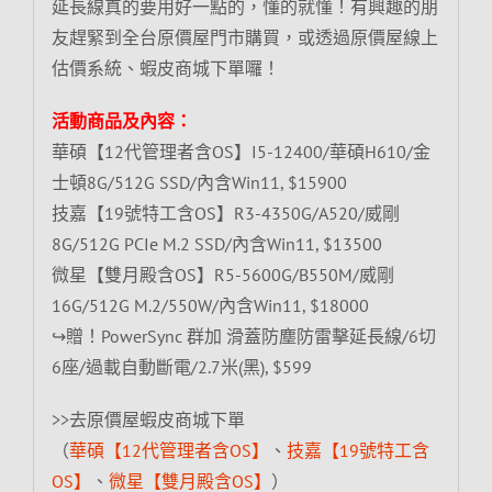
延長線真的要用好一點的，懂的就懂！有興趣的朋
友趕緊到全台原價屋門市購買，或透過原價屋線上
估價系統、蝦皮商城下單囉！
活動商品及內容：
華碩【12代管理者含OS】I5-12400/華碩H610/金
士頓8G/512G SSD/內含Win11, $15900
技嘉【19號特工含OS】R3-4350G/A520/威剛
8G/512G PCIe M.2 SSD/內含Win11, $13500
微星【雙月殿含OS】R5-5600G/B550M/威剛
16G/512G M.2/550W/內含Win11, $18000
↪贈！PowerSync 群加 滑蓋防塵防雷擊延長線/6切
6座/過載自動斷電/2.7米(黑), $599
>>去原價屋蝦皮商城下單
（
華碩【12代管理者含OS】
、
技嘉【19號特工含
OS】
、
微星【雙月殿含OS】
）