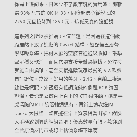
你是上班記帳、日常少不了數字鍵的實用派，那就
選 98% 配置的 OK-M-98，同樣超佛心從親民的
2290 元直接降到 1890 元，這誠意真的沒話說！
這系列之所以被推為 CP 值首選，是因為在這個級
距居然下放了進階的 Gasket 結構，還配備五層聲
學降噪系統，把討人厭的空腔音通通吸收掉，敲擊
聲沉穩又乾淨！而且它還支援全鍵熱插拔，免焊接
就能自由換軸，甚至支援進階玩家最愛的 VIA 軟體
自訂鍵位。當然，好用的藍牙、2.4G、有線三模連
線也是標配，外觀還有低調洗鍊的側邊 RGB 氛圍
燈條，看你是喜歡直上直下的 KTT 線性軸，還是手
感清脆的 KTT 段落軸通通有，再鋪上這次送的
Ducko 大鼠墊，整套擺在桌上質感相當出眾。趕快
入手極致划算的神組合吧！優惠數量有限，歡迎到
全台原價屋門市或線上估價系統下單唷！