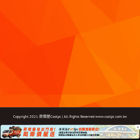
Copyright 2021 原價屋Coolpc | All Rights Reserved
www.coolpc.com.tw
×
Facebook
Instagram
YouTube
Twitter
Email: