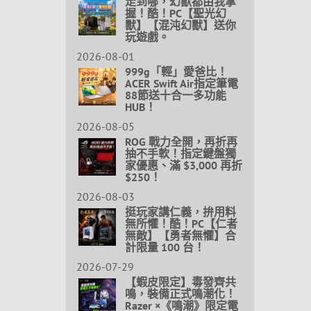
走到哪，幻獸都由我掌
握！酷！PC【聖光幻
獸】【混沌幻獸】送你
玩遊戲。
2026-08-01
999g「輕」愛爸比！
ACER Swift Air指定筆電
88節送十合一多功能
HUB！
2026-08-05
ROG 戰力全開，再折再
抽不手軟！指定鍵盤獨
家優惠、滿 $3,000 再折
$250！
2026-08-03
挺玩家講仁義，拚用料
無所懼！酷！PC【仁者
無敵】【勇者無懼】合
計限量 100 台！
2026-07-29
【蝦皮限定】毒發齊共
鳴，裝備正式鳴潮化！
Razer ×《鳴潮》限定電