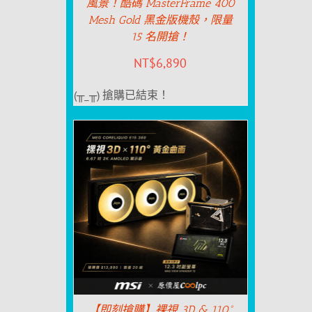
風景！酷碼 MasterFrame 400
Mesh Gold 黑金版機殼，限量
15 名開搶！
NT$
6,890
(╥_╥) 搶購已結束！
【即刻搶購】裸視 3D & 110°