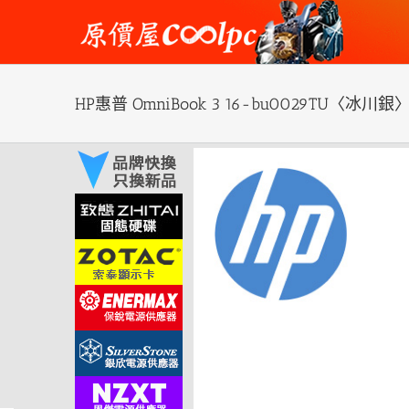
Skip
to
content
HP惠普 OmniBook 3 16-bu0029TU〈冰川銀
View
Larger
Image