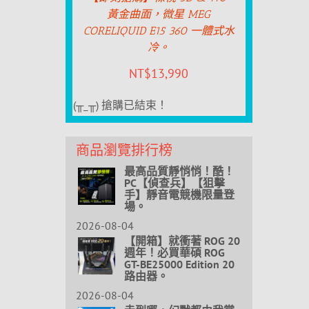
黃金曲面，微星 MEG
CORELIQUID E15 360 一體式水
冷。
NT$
13,990
(╥_╥) 搶購已結束！
商品瀏覽排行榜
最高品質靜悄悄！酷！
PC【偵查兵】【狙擊
手】靜音電競機限量登
場。
2026-08-04
【開箱】就衝著 ROG 20
週年！必買華碩 ROG
GT-BE25000 Edition 20
路由器。
2026-08-04