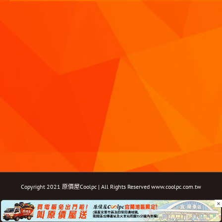
Copyright 2021 原價屋Coolpc | All Rights Reserved
www.coolpc.com.tw
×
Facebook
Instagram
YouTube
Twitter
Email: