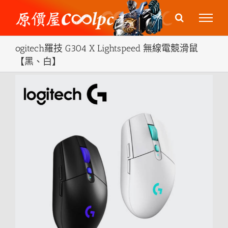
Skip
to
content
ogitech羅技 G304 X Lightspeed 無線電競滑鼠
【黑、白】
View
Larger
Image